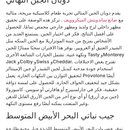
يقدم ذوبان الجبن المثالي تجربة طعام كلاسيكية مريحة، مثالية
مع
صانع ساندويتش الميكروويف
. تركز هذه الوصفة على تحقيق
مظهر داخلي لزج ولذيذ ومظهر خارجي محمص تمامًا. للحصول
على أفضل النتائج، فكر في اختيار الجبن. يستمتع العديد من
الأشخاص بمزيج من جبنة الموتزاريلا مع الجبن المنكه مثل
الشيدر العتيق أو الغرويير. يوفر هذا الاقتران سحبًا ممتازًا للجبن
ونكهة غنية. تشمل الخيارات الشائعة الأخرى Tasty وMonterey
Jack وColby وSwiss وCheddar. تقترح بعض الاختلافات
استخدام جودة مدخنة كبديل لجبن الشيدر أو جبن الإمينتالر
لتحقيق التوازن بين النكهات الحارة. يعمل Provolone أيضًا
بشكل جيد لتخفيف الحواف الحارة. للحصول على لمسة ذواقة
حقيقية، فكر في جارلسبيرج أو هافارتي أو سويس. كامبوزولا
(جبن بري أزرق) أو أي نوع آخر من الجبن الأزرق القابل للدهن
وغير المتفتت يمكنه أيضًا رفع مستوى النكهة.
جيب نباتي البحر الأبيض المتوسط
توفر خضروات البحر الأبيض المتوسط ​​اللذيذة خيار وجبة طازجة