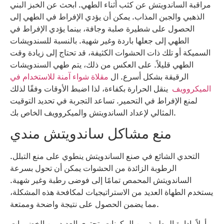
مراقبة الساندويتش عن كثب أثناء الطهي. ابحث عن الخبز البني
الذهبي والجبن المذاب. يمكن أن يؤدي الإفراط في الطهي إلى
الحصول على شطيرة صلبة وجافة، بينما يؤدي الإفراط في
الطهي إلى جعلها باردة وغير شهية. بالنسبة للسندويشات
السميكة أو تلك ذات الحشوات الكثيفة، قد تحتاج إلى زيادة وقت
الطهي قليلاً. على العكس من ذلك، يتم طهي السندويشات
الرقيقة بشكل أسرع. ال
مقلاة شواء آمنة للاستخدام في
الميكروويف
ينقل الحرارة بكفاءة، لذا اضبط الأوقات وفقًا لذلك
لمنع الإفراط في التحمير. تساعد التجربة في تحديد التوقيت
المثالي لإعداد الساندويتش والميكروويف الخاص بك.
منع مشاكل ساندويتش مندي
التحدي الشائع في صنع الساندويتش ينطوي على منع التبلل.
الرطوبة الزائدة من الحشوات يمكن أن تحول بسرعة
الساندويتش المحمص تمامًا إلى فوضى رطبة وغير شهية.
يستخدم الطهاة العديد من الاستراتيجيات لمكافحة هذه المشكلة،
مما يضمن الحصول على نتيجة واضحة وممتعة.
أولاً، إدارة الرطوبة من المكونات. تحتوي العديد من الخضروات