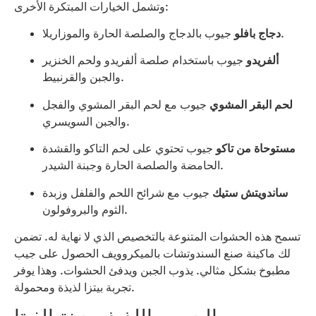
وتشمل الخيارات المبتكرة الأخرى:
جيوب بالدجاج والصلصة الحارة والموزاريلا.
دجاج بافلو
ألفريدو
جيوب باستخدام صلصة ألفريدو ولحم الخنزير
والجبن والقرنبيط.
لحم البقر المشوي
جيوب مع لحم البقر المشوي والفجل
والجبن السويسري.
مستوحاة من تاكو
جيوب تحتوي على لحم التاكو والقشدة
الحامضة والصلصة الحارة وجبنة الشيدر.
ساندويتش ستيك
جيوب مع شرائح اللحم والفلفل وزبدة
الثوم والبروفولون.
تسمح هذه الحشوات المتنوعة بالتخصيص الذي لا نهاية له. تضمن
لك ماكينة صنع السندوتشات بالميكروويف الحصول على جيب
مطبوخ بشكل مثالي. يذوب الجبن ويدفئ الحشوات. وهذا يوفر
تجربة بيتزا لذيذة ومحمولة.