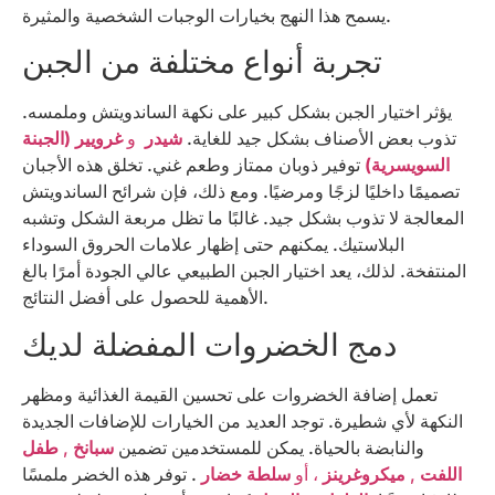
يسمح هذا النهج بخيارات الوجبات الشخصية والمثيرة.
تجربة أنواع مختلفة من الجبن
يؤثر اختيار الجبن بشكل كبير على نكهة الساندويتش وملمسه.
تذوب بعض الأصناف بشكل جيد للغاية.
شيدر
و
غرويير (الجبنة
السويسرية)
توفير ذوبان ممتاز وطعم غني. تخلق هذه الأجبان
تصميمًا داخليًا لزجًا ومرضيًا. ومع ذلك، فإن شرائح الساندويتش
المعالجة لا تذوب بشكل جيد. غالبًا ما تظل مربعة الشكل وتشبه
البلاستيك. يمكنهم حتى إظهار علامات الحروق السوداء
المنتفخة. لذلك، يعد اختيار الجبن الطبيعي عالي الجودة أمرًا بالغ
الأهمية للحصول على أفضل النتائج.
دمج الخضروات المفضلة لديك
تعمل إضافة الخضروات على تحسين القيمة الغذائية ومظهر
النكهة لأي شطيرة. توجد العديد من الخيارات للإضافات الجديدة
والنابضة بالحياة. يمكن للمستخدمين تضمين
سبانخ
,
طفل
اللفت
,
ميكروغرينز
، أو
سلطة خضار
. توفر هذه الخضر ملمسًا