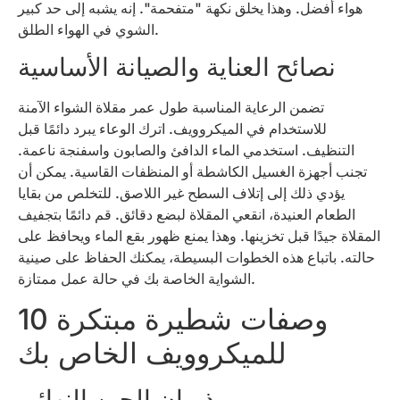
هواء أفضل. وهذا يخلق نكهة "متفحمة". إنه يشبه إلى حد كبير
الشوي في الهواء الطلق.
نصائح العناية والصيانة الأساسية
تضمن الرعاية المناسبة طول عمر مقلاة الشواء الآمنة
للاستخدام في الميكروويف. اترك الوعاء يبرد دائمًا قبل
التنظيف. استخدمي الماء الدافئ والصابون واسفنجة ناعمة.
تجنب أجهزة الغسيل الكاشطة أو المنظفات القاسية. يمكن أن
يؤدي ذلك إلى إتلاف السطح غير اللاصق. للتخلص من بقايا
الطعام العنيدة، انقعي المقلاة لبضع دقائق. قم دائمًا بتجفيف
المقلاة جيدًا قبل تخزينها. وهذا يمنع ظهور بقع الماء ويحافظ على
حالته. باتباع هذه الخطوات البسيطة، يمكنك الحفاظ على صينية
الشواية الخاصة بك في حالة عمل ممتازة.
10 وصفات شطيرة مبتكرة
للميكروويف الخاص بك
ذوبان الجبن النهائي