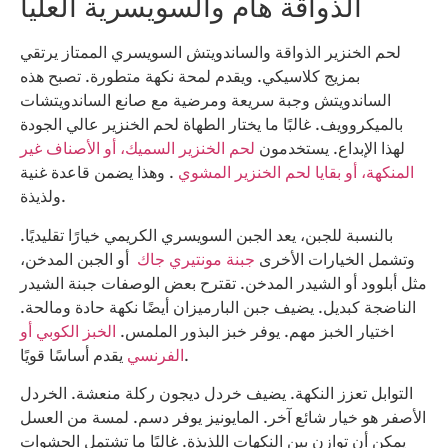
الذواقة هام والسويسرية العليا
لحم الخنزير الذواقة والساندويتش السويسري الممتاز يرتقي
بمزيج كلاسيكي. ويقدم لمحة نكهة متطورة. تصبح هذه
الساندويتش وجبة سريعة ومرضية مع صانع الساندويتشات
بالميكروويف. غالبًا ما يختار الطهاة لحم الخنزير عالي الجودة
لهذا الإبداع. يستخدمون
لحم الخنزير السميك، أو الأصناف غير
المنكهة، أو بقايا لحم الخنزير المشوي
. وهذا يضمن قاعدة غنية
ولذيذة.
بالنسبة للجبن، يعد الجبن السويسري الكريمي خيارًا تقليديًا.
وتشمل الخيارات الأخرى
جبنة مونتيري جاك
أو الجبن المدخن،
مثل أبلوود أو الشيدر المدخن. تقترح بعض الوصفات جبنة الشيدر
الناضجة كبديل. يضيف جبن البارميزان أيضًا نكهة حادة ومالحة.
اختيار الخبز مهم. يوفر خبز البذور الملمس.
الخبز الكوبي أو
يقدم أساسًا قويًا.
الفرنسي
التوابل تعزز النكهة. يضيف خردل ديجون ركلة منعشة. الخردل
الأصفر هو خيار شائع آخر. المايونيز يوفر دسم. لمسة من العسل
يمكن أن توازن بين النكهات اللذيذة. غالبًا ما تشتمل الحشوات