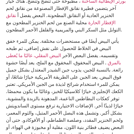
بورتر الإيطالية الساخنة
، مطبوخة حتى تنضج وتنضج. هناك خيار
آخر يتضمن فطيرة نقانق الإفطار المصنوعة من نقانق لحم
الخنزير العادية أو النقانق المطحونة. البعض يفضل أ
نقانق
الإفطار الحارة
محلية الصنع من لحم الخنزير المطحون مع
التوابل مثل السكر البني والمريمية والفلفل الأحمر المطحون.
يأتي البيض أيضًا في مستحضرات مختلفة. يمكن للمرء خفق
البيض في الخلاط للحصول على نفش إضافي، ثم طبخه
وتقسيمه. يفضل البعض الآخر
البيض المقلي، غالبًا ما يُغطى
بالمرق
. البيض المخفوق، المخفوق مع الملح، يعد أيضًا حشوة
رائعة. بالنسبة للجبن، يذوب جبن الشيدر المعتدل بشكل جميل
فوق البيض. يعد الجبن على الطريقة الأمريكية خيارًا شائعًا، أو
يمكن للمرء استخدام شرائح لذيذة من الجبن الأمريكي. تعتبر
الكعك الإنجليزي خيارًا كلاسيكيًا للخبز، وغالبًا ما يكون محمصًا.
توفر كعكات البطاطس الناعمة، المدهونة بالزبدة والمشوية،
خيارًا لذيذًا آخر. الإضافات الاختيارية ترفع مستوى الساندويتش
بشكل أكبر. وتشمل هذه البصل الأحمر المتبل، والثوم المعمر،
ولحم الخنزير المقدد، وصلصة الطماطم، أو الأفوكادو. حتى أن
البعض يضيف فطائر بنية اللون، مقلية أو مخبوزة في الهواء، أو