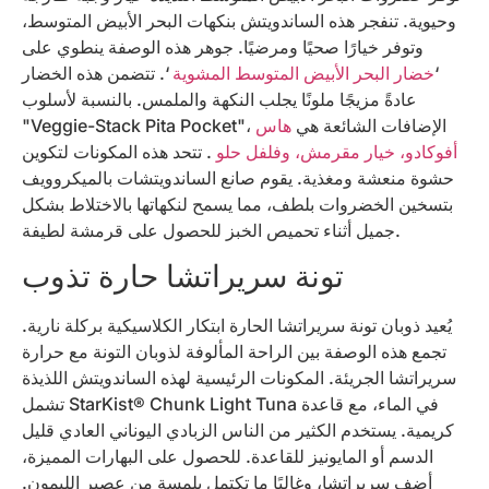
وحيوية. تنفجر هذه الساندويتش بنكهات البحر الأبيض المتوسط،
وتوفر خيارًا صحيًا ومرضيًا. جوهر هذه الوصفة ينطوي على
‘
خضار البحر الأبيض المتوسط ​​المشوية
‘. تتضمن هذه الخضار
عادةً مزيجًا ملونًا يجلب النكهة والملمس. بالنسبة لأسلوب
"Veggie-Stack Pita Pocket"، الإضافات الشائعة هي
هاس
أفوكادو، خيار مقرمش، وفلفل حلو
. تتحد هذه المكونات لتكوين
حشوة منعشة ومغذية. يقوم صانع الساندويتشات بالميكروويف
بتسخين الخضروات بلطف، مما يسمح لنكهاتها بالاختلاط بشكل
جميل أثناء تحميص الخبز للحصول على قرمشة لطيفة.
تونة سريراتشا حارة تذوب
يُعيد ذوبان تونة سريراتشا الحارة ابتكار الكلاسيكية بركلة نارية.
تجمع هذه الوصفة بين الراحة المألوفة لذوبان التونة مع حرارة
سريراتشا الجريئة. المكونات الرئيسية لهذه الساندويتش اللذيذة
تشمل StarKist® Chunk Light Tuna في الماء، مع قاعدة
كريمية. يستخدم الكثير من الناس الزبادي اليوناني العادي قليل
الدسم أو المايونيز للقاعدة. للحصول على البهارات المميزة،
أضف سريراتشا، وغالبًا ما تكتمل بلمسة من عصير الليمون.