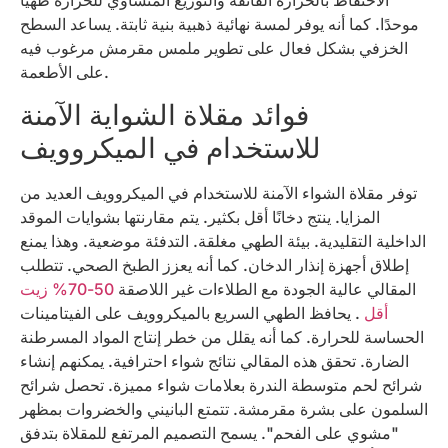
الاحتفاظ بالحرارة الفائقة والتوزيع المتساوي للحرارة طهيًا
موحدًا. كما أنه يوفر لمسة نهائية ذهبية بنية ثابتة. يساعد السطح
الخزفي بشكل فعال على تطوير ملمس مقرمش مرغوب فيه
على الأطعمة.
فوائد مقلاة الشواية الآمنة
للاستخدام في الميكروويف
توفر مقلاة الشواء الآمنة للاستخدام في الميكروويف العديد من
المزايا. ينتج دخانًا أقل بكثير. يتم مقارنتها بشوايات الموقد
الداخلية التقليدية. بيئة الطهي مغلقة. التدفئة موضعية. وهذا يمنع
إطلاق أجهزة إنذار الدخان. كما أنه يعزز الطبخ الصحي. تتطلب
المقالي عالية الجودة مع الطلاءات غير اللاصقة
50-70% زيت
أقل
. يحافظ الطهي السريع بالميكروويف على الفيتامينات
الحساسة للحرارة. كما أنه يقلل من خطر إنتاج المواد المسرطنة
الضارة. تحقق هذه المقالي نتائج شواء احترافية. يمكنهم إنشاء
شرائح لحم متوسطة الندرة بعلامات شواء مميزة. تحصل شرائح
السلمون على بشرة مقرمشة. تتمتع البانيني والخضروات بمظهر
"مشوي على الفحم". يسمح التصميم المرتفع للمقلاة بتدفق