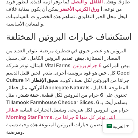
طازجًا وهشًا.
الفلفل
و
البصل
كما توفر أزمة لذيذة. لتطور فريد
من نوعه، أ
ورق الكرنب الأخضر
يمكن أن يكون بمثابة غلاف
ليحل محل الخبز التقليدي. تساهم هذه الخضروات بالفيتامينات
والمعادن الأساسية.
استكشاف خيارات البروتين المختلفة
البروتين هو عنصر حيوي في شطيرة مرضية. تتوفر العديد من
المصادر الممتازة.
بيض
تقديم البروتين الكامل. على سبيل
المثال، توفر شركة Vital Farms بيض المراعي
6 جرام بروتين
كل.
جبن
هو قوة بروتينية أخرى. يقدم الجبن قليل الدسم Good
Culture 14 جرامًا من البروتين لكل نصف كوب.
سجق الإفطار
التركي
، مثل فطائر Applegate Naturals المطبوخة بالكامل،
تحتوي على 6 جرام من البروتين لكل قطعة.
جبنة شيدر
، مثل
Tillamook Farmhouse Cheddar Slices، يساهم أيضًا بـ 6
جرام من البروتين لكل شريحة. وتشمل الخيارات النباتية
فطائر
Morning Star Farms، التي توفر كل منها 9 جرامًا من
البروتين
. تضمن خيارات البروتين المتنوعة هذه وجبة دسمة
العربية
▼
ومرضية.