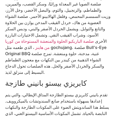
صلصة الصويا غير المعدلة وراثيًا، وسكر القصب، والميرين،
والطماطم، والزنجبيل، والثوم، والبصل الأخضر، وخل الأرز،
وزيت السمسم المحمص، وفلفل الهالابينو الأحمر. صلصة الشواء
العضوية من هاك، خردل القيقب المدخن يوازن بين الحلاوة
والتانغ والتوابل. ويشمل الخردل الأصفر والبني، ودبس السكر
الأسود، وشراب القيقب النقي. وتشمل الاختيارات البارزة
الأخرى
صلصة الباربكيو الحلوة والمنعشة المستوحاة من كوريا
من هاينز
، الذي طعمه مثل gochujang. صلصة Bull's-Eye
Original BBQ غنية، مدخنة، حلوة ومنعشة. تمزج صلصة
الشواء الذهبية من كيندر بين النكهات مع معجون الطماطم
والسكر والخردل الأصفر والخل. هذه الصلصات تحول الدجاج
البسيط إلى منزلق لذيذ.
كابريزي بيستو بانيني طازجة
تقدم بانيني كابريزي بيستو الطازجة المذاق الإيطالي، والتي يتم
إعدادها بسهولة باستخدام صانع السندوتشات بالميكروويف.
يسلط هذا الساندويتش الضوء على المكونات الطازجة والنكهات
النابضة بالحياة. تشمل المكونات الأساسية البيستو الغني، الذي