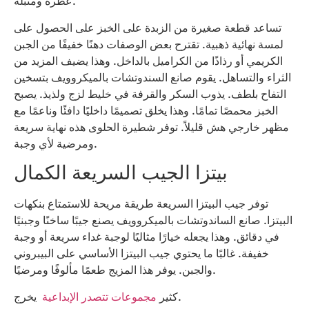
عطرة ومتبلة.
تساعد قطعة صغيرة من الزبدة على الخبز على الحصول على
لمسة نهائية ذهبية. تقترح بعض الوصفات دهنًا خفيفًا من الجبن
الكريمي أو رذاذًا من الكراميل بالداخل. وهذا يضيف المزيد من
الثراء والتساهل. يقوم صانع السندوتشات بالميكروويف بتسخين
التفاح بلطف. يذوب السكر والقرفة في خليط لزج ولذيذ. يصبح
الخبز محمصًا تمامًا. وهذا يخلق تصميمًا داخليًا دافئًا وناعمًا مع
مظهر خارجي هش قليلاً. توفر شطيرة الحلوى هذه نهاية سريعة
ومرضية لأي وجبة.
بيتزا الجيب السريعة الكمال
توفر جيب البيتزا السريعة طريقة مريحة للاستمتاع بنكهات
البيتزا. صانع الساندوتشات بالميكروويف يصنع جيبًا ساخنًا وجبنيًا
في دقائق. وهذا يجعله خيارًا مثاليًا لوجبة غداء سريعة أو وجبة
خفيفة. غالبًا ما يحتوي جيب البيتزا الأساسي على البيبروني
والجبن. يوفر هذا المزيج طعمًا مألوفًا ومرضيًا.
يخرج.
كثير
مجموعات تتصدر الإبداعية