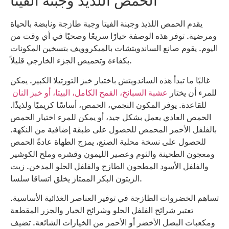
الحمص اللذيذ وجبنة الفيتا
يقدم الحمص اللذيذ وجبنة الفيتا وجبة طازجة ونابضة بالحياة
ومرضية. توفر هذه الوصفة خيارًا سريعًا وصحيًا في أي وقت من
اليوم. يقوم صانع الساندويتشات بالميكروويف بتسخين المكونات
بكفاءة وتحميص الجزء الخارجي قليلاً.
غالبًا ما تبدأ هذه الساندويتش باختيار خبز التورتيلا الكبير. يمكن
للمرء أن يختار
عشبة السبانخ، القمح الكامل، البيتا، أو خبز النان
للقاعدة. يوفر المكون النجمي، الحمص، أساسًا كريميًا ولذيذًا.
الحمص العادي يعمل بشكل جيد، أو يمكن للمرء اختيار الحمص
بالفلفل الأحمر المحمص للحصول على طبقة إضافية من النكهة.
للحصول على نسخة محلية الصنع، يمزج الطهاة عادةً الحمص
ومعجون الطحينة والثوم وعصير الليمون وقشره وملح الكوشير
والفلفل الأسود المطحون الطازج والفلفل الحلو المدخن. زيت
الزيتون البكر الممتاز يخلق اتساقا سلسا.
تساهم الخضروات الطازجة في توفير العناصر الغذائية الأساسية.
تعتبر شرائح الفلفل الحلو وشرائح الخيار والجزر المقطعة
ومكعبات البصل الأخضر أو ​​الأحمر من الخيارات الشائعة. تضيف