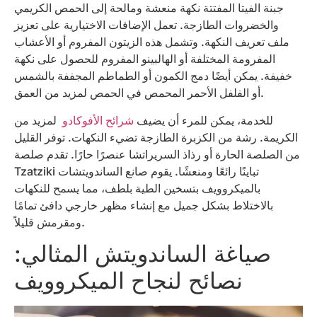
جبنة الفيتا المفتتة نكهة منعشة ومالحة إلى الحمص الكريمي
والخضروات الطازجة. تعمل الإضافات الاختيارية على تعزيز
ملف تعريف النكهة. وتشمل هذه الزيتون المفروم أو الأعشاب
المفرومة المختلفة أو الهالبينو المفروم للحصول على نكهة
خفيفة. يمكن أيضًا دمج الكمون أو الطماطم المجففة بالشمس
أو الفلفل الأحمر المحمص في الحمص لمزيد من العمق.
للخدمة، يمكن للمرء أن يضيف
شرائح الأفوكادو
لمزيد من
الكريمة. رشة من الكزبرة الطازجة تضيء النكهات. توفر القليل
من الصلصة الحارة أو رذاذ السريراتشا عنصرًا حارًا. تقدم صلصة
Tzatziki تباينًا رائعًا ومنعشًا. يقوم صانع الساندويتشات
بالميكروويف بتسخين الطية بلطف، مما يسمح للنكهات
بالاختلاط بشكل جميل مع إنشاء مظهر خارجي دافئ تمامًا
ومقرمش قليلاً.
صياغة الساندويتش المثالي:
نصائح لنجاح الميكروويف