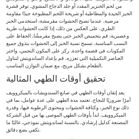
من لحم الخنزير المقدد أو جلد الدجاج المشوي. توفر قشرة
الخبز الجيدة والمطاطية أو شريحة اللحم المطبوخة جيدًا مقاومة
مرضية. عندما تصبح الحشوات مقرمشة، استخدمي الخبز
الطري. على العكس من ذلك، إذا كانت الحشوات طرية
وعصيرية، قم بتحميص الخبز حتى يصبح مقرمشًا. الحفاظ على
النسب المناسبة. تسمح نسبة الخبز إلى الحشوات بتذوق جميع
المكونات في قضمة واحدة. ركز على المكون النجمي، واختر
العناصر التكميلية التي تعززه. قم بإعداد الساندويتش لتناول
الطعام بشكل مريح، مع ضمان التوازن المناسب.
تحقيق أوقات الطهي المثالية
يعد إتقان أوقات الطهي في صانع السندويشات بالميكروويف
أمرًا ضروريًا للنجاح. تعتمد مدة الطهي على عدة عوامل، بما في
ذلك نوع الخبز، وكثافة الحشوات ومحتوى الرطوبة فيها، وقدرة
الميكروويف. ابدأ بأوقات الطهي الموصى بها من قبل الشركة
المصنعة كدليل إرشادي. بالنسبة لساندويتش نموذجي، غالبًا ما
تكفي بضع دقائق.