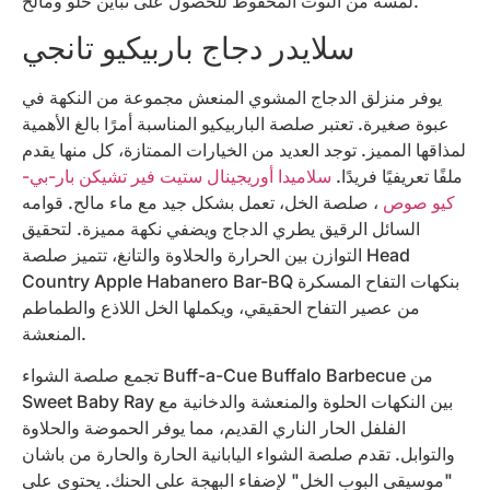
لمسة من التوت المحفوظ للحصول على تباين حلو ومالح.
سلايدر دجاج باربيكيو تانجي
يوفر منزلق الدجاج المشوي المنعش مجموعة من النكهة في
عبوة صغيرة. تعتبر صلصة الباربيكيو المناسبة أمرًا بالغ الأهمية
لمذاقها المميز. توجد العديد من الخيارات الممتازة، كل منها يقدم
ملفًا تعريفيًا فريدًا.
سلاميدا أوريجينال ستيت فير تشيكن بار-بي-
كيو صوص
، صلصة الخل، تعمل بشكل جيد مع ماء مالح. قوامه
السائل الرقيق يطري الدجاج ويضفي نكهة مميزة. لتحقيق
التوازن بين الحرارة والحلاوة والتانغ، تتميز صلصة Head
Country Apple Habanero Bar-BQ بنكهات التفاح المسكرة
من عصير التفاح الحقيقي، ويكملها الخل اللاذع والطماطم
المنعشة.
تجمع صلصة الشواء Buff-a-Cue Buffalo Barbecue من
Sweet Baby Ray بين النكهات الحلوة والمنعشة والدخانية مع
الفلفل الحار الناري القديم، مما يوفر الحموضة والحلاوة
والتوابل. تقدم صلصة الشواء اليابانية الحارة والحارة من باشان
"موسيقى البوب ​​الخل" لإضفاء البهجة على الحنك. يحتوي على