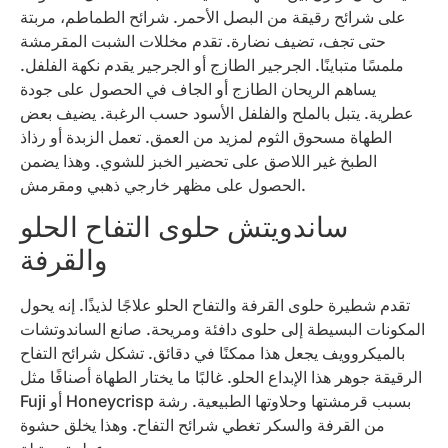
على شرائح رقيقة من البصل الأحمر. شرائح الطماطم، مربتة
حتى تجف، تضيف نضارة. تقدم مخللات الشبت المقرمشة
ملمسًا متباينًا. الجرجير الطازج أو الجرجير يقدم نكهة الفلفل.
يساهم الريحان الطازج أو الجاف في الحصول على جودة
عطرية. يتبل بالملح والفلفل الأسود حسب الرغبة. يضيف بعض
الطهاة مسحوق الثوم لمزيد من العمق. تعمل الزبدة أو رذاذ
الطبخ غير اللاصق على تحضير الخبز للشوي. وهذا يضمن
الحصول على مظهر خارجي ذهبي ومقرمش.
ساندويتش حلوى التفاح الحلو
والقرفة
تقدم شطيرة حلوى القرفة والتفاح الحلو علاجًا لذيذًا. إنه يحول
المكونات البسيطة إلى حلوى دافئة ومريحة. صانع الساندوتشات
بالميكروويف يجعل هذا ممكنًا في دقائق. تشكل شرائح التفاح
الرقيقة جوهر هذا الإبداع الحلو. غالبًا ما يختار الطهاة أصنافًا مثل
Fuji أو Honeycrisp بسبب قرمشتها وحلاوتها الطبيعية. رشة
من القرفة والسكر تغطي شرائح التفاح. وهذا يخلق حشوة