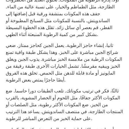
الطازجة، مثل الطماطم والخيار، على نسبة عالية من الماء.
جفف هذه المكونات بمنشفة ورقية قبل إضافتها إلى
الساندويتش. بالنسبة للمكونات مثل السبانخ المطبوخة أو
الفطر، قم بعصر أي سائل زائد. تقلل هذه الخطوة البسيطة
بشكل كبير من كمية الرطوبة المنبعثة أثناء الطهي.
ثانيا، إنشاء حاجز الرطوبة. يعمل الجبن كحاجز ممتاز. ضعي
شرائح الجبن مباشرة على الخبز. وهذا يشكل طبقة واقية تمنع
المكونات الرطبة من ملامسة الخبز مباشرة. يذوب الجبن ويغلق
الخبز ويبقيه مقرمشًا. تشمل الخيارات الأخرى طبقة رقيقة من
المايونيز أو مادة قابلة للدهن مثل الحمص. تخلق هذه الفروق
أيضًا حاجزًا يمتص بعض الرطوبة.
ثالثًا، فكر في ترتيب مكوناتك. تلعب الطبقات دورا حاسما. ضع
المكونات الأكثر جفافًا، مثل اللحوم أو الخضار المشوية، بالقرب
من الخبز. ضع المكونات الأكثر رطوبة، مثل الصلصات أو
المنتجات الطازجة، في منتصف الساندويتش. يساعد هذا الترتيب
على حماية الخبز من التعرض المباشر للرطوبة.