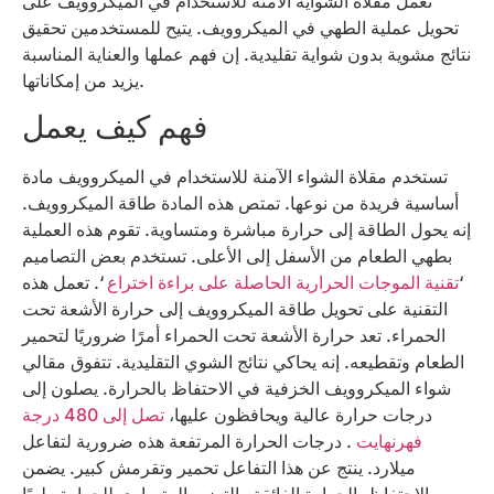
تعمل مقلاة الشواية الآمنة للاستخدام في الميكروويف على
تحويل عملية الطهي في الميكروويف. يتيح للمستخدمين تحقيق
نتائج مشوية بدون شواية تقليدية. إن فهم عملها والعناية المناسبة
يزيد من إمكاناتها.
فهم كيف يعمل
تستخدم مقلاة الشواء الآمنة للاستخدام في الميكروويف مادة
أساسية فريدة من نوعها. تمتص هذه المادة طاقة الميكروويف.
إنه يحول الطاقة إلى حرارة مباشرة ومتساوية. تقوم هذه العملية
بطهي الطعام من الأسفل إلى الأعلى. تستخدم بعض التصاميم
‘
تقنية الموجات الحرارية الحاصلة على براءة اختراع
‘. تعمل هذه
التقنية على تحويل طاقة الميكروويف إلى حرارة الأشعة تحت
الحمراء. تعد حرارة الأشعة تحت الحمراء أمرًا ضروريًا لتحمير
الطعام وتقطيعه. إنه يحاكي نتائج الشوي التقليدية. تتفوق مقالي
شواء الميكروويف الخزفية في الاحتفاظ بالحرارة. يصلون إلى
درجات حرارة عالية ويحافظون عليها،
تصل إلى 480 درجة
فهرنهايت
. درجات الحرارة المرتفعة هذه ضرورية لتفاعل
ميلارد. ينتج عن هذا التفاعل تحمير وتقرمش كبير. يضمن