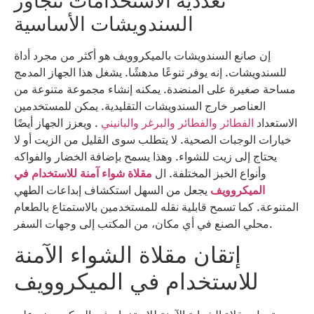
تعددية الاستخدامات تتجاوز
السندويشات الأساسية
إن صانع السندويشات بالميكروويف هو أكثر من مجرد أداة
للسندويشات. إنه يوفر تنوعًا مدهشًا. يشغل هذا الجهاز المدمج
مساحة صغيرة على المنضدة. يمكنه إنشاء مجموعة متنوعة من
العناصر خارج السندويشات التقليدية. يمكن للمستخدمين
الاستعداد
الفطائر والفطائر والبرغر والبانيني
. ويعزز الجهاز أيضًا
خيارات الوجبات الصحية. لا يتطلب سوى القليل من الزيت أو لا
يحتاج إلى زيت للشواء. وهذا يسمح بإضافة الخضار والفواكه
وأنواع الخبز المختلفة. ال
مقلاة شواء آمنة للاستخدام في
الميكروويف
يجعل من السهل استكشاف إبداعات الطهي
المتنوعة. كما تسمح قابلية نقله للمستخدمين بالاستمتاع بالطعام
محلي الصنع في أي مكان، من المكتب إلى وجهات السفر.
إتقان مقلاة الشواء الآمنة
للاستخدام في الميكروويف