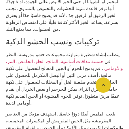
المخمر أو الشيباتا أو حتى الخبز الأبيض عالي الجودة، أداءً جيدًا.
أنها توفر قاعدة متينة للحشوات والتحميص بالتساوي. تجنب
الخبز الرقيق أو الرقيق جدًا، لأنه قد يصبح قاسيًا جدًا أو يحترق
بسرعة. يساعد الخبز الأكثر كثافة قليلًا على امتصاص الرطوبة
من الحشوات، مما يمنع التبلد.
تركيبات ونسب الحشو الذكية
يتطلب إنشاء شطيرة متوازنة مجموعات حشو مدروسة. النظر
في
خمسة مذاقات أساسية: المالح، الحلو، الحامض، المر،
والأومامي
. قم بدمج اللحوم أو الجبن المعالج للحصول على نكهة
مالحة. أضف مربى التين أو البصل المكرمل للحصول على
الحلاوة. استخدم صلصة الخل أو المخللات للحصول على نكهة
حامضة تخترق الثراء. يمكن للجرجير أو بعض الخردل أن يقدم
عمقًا مريرًا متطورًا. توفر اللحوم المشوية أو الجبن القديم نكهة
أومامي لذيذة.
يلعب الملمس أيضًا دورًا حاسمًا. استهدف مزيجًا من العناصر
المقرمشة مثل الخس المقرمش أو المكسرات المحمصة،
والمكونات الكريمية مثل الأفوكادو أو الحمص، والقوام المقرمش