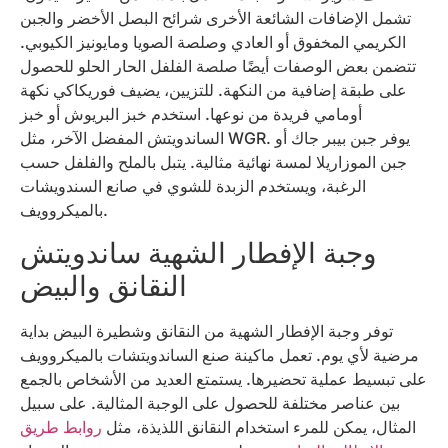
تشمل الإضافات الشائعة الأخرى شرائح البصل الأخضر والجبن
الكريمي المخفوق أو العادي وصلصة الصويا ومايونيز الكيوبي.
تتضمن بعض الوصفات أيضًا صلصة الفلفل الحار الحلو للحصول
على طبقة إضافية من النكهة. للتزيين، يضيف فوريكاكي نكهة
أومامي فريدة من نوعها. استخدم خبز البريوش أو خبز
الساندويتش المفضل الآخر، مثل WGR. يوفر جبن بيبر جاك أو
جبن الموزاريلا لمسة نهائية مثالية. يتبل بالملح والفلفل حسب
الرغبة، ويستخدم الزبدة للشوي في صانع السندويشات
بالميكروويف.
وجبة الإفطار الشهية ساندويتش
النقانق والبيض
توفر وجبة الإفطار الشهية من النقانق وشطيرة البيض بداية
مرضية لأي يوم. تعمل ماكينة صنع الساندويتشات بالميكروويف
على تبسيط عملية تحضيرها. يستمتع العديد من الأشخاص بالجمع
بين عناصر مختلفة للحصول على الوجبة المثالية. على سبيل
المثال، يمكن للمرء استخدام النقانق اللذيذة، مثل
روابط طريق