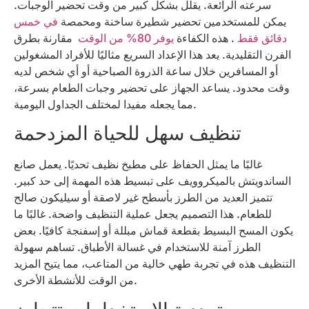
سرعته الرائعة. يقلل بشكل كبير من وقت تحضير الوجبات.
يمكن للمستخدمين تحضير شطيرة ساخنة ومحمصة
في خمس
دقائق فقط
. هذه الكفاءة
يوفر 80% من الوقت
مقارنة بطرق
الفرن التقليدية. يعد هذا الإعداد السريع مثاليًا للأفراد المشغولين
أو المسافرين خلال ساعة الذروة الصباحية أو أي شخص لديه
وقت محدود. يساعد الجهاز على تحضير وجبات الطعام بسرعة،
مما يجعله مفيدا لمختلف الجداول اليومية.
تنظيف سهل للحياة المزدحمة
غالبًا ما يمثل الحفاظ على مطبخ نظيف تحديًا. يعمل صانع
الساندويتش بالميكروويف على تبسيط هذه المهمة إلى حد كبير.
تتميز العديد من الطرز بأسطح غير لاصقة أو سيليكون صالح
للطعام. هذا التصميم يجعل عملية التنظيف واضحة. غالبًا ما
يكون المسح البسيط بقطعة قماش مبللة أو إسفنجة كافيًا. بعض
الطرز آمنة للاستخدام في غسالة الأطباق. تساهم سهولة
التنظيف هذه في تجربة طهي خالية من المتاعب، مما يتيح المزيد
من الوقت للأنشطة الأخرى.