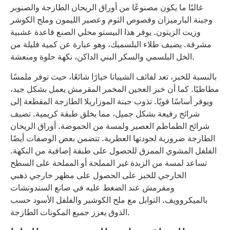
غالبًا ما يكون مصنوعًا من أوراق الريحان الطازجة والصنوبر
وجبنة البارميزان وفصوص الثوم وعصير الليمون وملح الكوشر
وزيت الزيتون. يوفر هذا البيستو محلي الصنع قاعدة عشبية
مشرقة. يضيف طلاء البلسميك، وهو عبارة عن كمية قليلة من
الخل البلسمي والسكر البني الداكن، نكهة حلوة ومنعشة.
بالنسبة للخبز، تعد لفائف الشيباتا خيارًا شائعًا، حيث توفر ملمسًا
مطاطيًا. كما أن خبز العجين المخمر المقرمش يعمل بشكل جيد،
ويوفر أساسًا قويًا. تذوب جبنة الموزاريلا الطازجة المقطعة إلى
شرائح رفيعة بشكل جميل، مما يخلق طبقة كريمية. تضيف
شرائح الطماطم العصير ولمسة من الحموضة. أوراق الريحان
الطازجة ضرورية لجودتها العطرية. تتضمن بعض الوصفات أيضًا
الفلفل المشوي الممزق للحصول على طبقة إضافية من النكهة.
تساعد لمسة من الزبدة غير المملحة أو المملحة على السطح
الخارجي للخبز على الحصول على مظهر خارجي ذهبي
ومقرمش عند الضغط عليه في صانع السندوتشات
بالميكروويف. التوابل مع ملح الكوشير والفلفل الأسود حسب
الذوق يعزز جميع المكونات الطازجة.