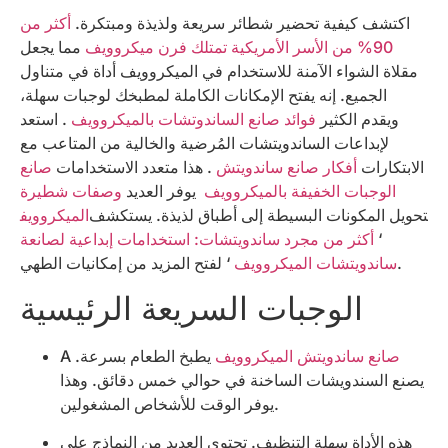
اكتشف كيفية تحضير شطائر سريعة ولذيذة ومبتكرة.
أكثر من
90% من الأسر الأمريكية تمتلك فرن ميكروويف
مما يجعل
مقلاة الشواء الآمنة للاستخدام في الميكروويف أداة في متناول
الجميع. إنه يفتح الإمكانات الكاملة لمطبخك لوجبات سهلة،
ويقدم الكثير
فوائد صانع الساندوتشات بالميكروويف
. استعد
لإبداعات الساندويتشات المُرضية والخالية من المتاعب مع
الابتكارات
أفكار صانع ساندويتش
. هذا متعدد الاستخدامات
صانع
الوجبات الخفيفة بالميكروويف
يوفر العديد
وصفات شطيرة
الميكروويف
‘
أكثر من مجرد ساندويتشات: استخدامات إبداعية لصانعة
‘ لفتح المزيد من إمكانيات الطهي.
ساندويتشات الميكروويف
الوجبات السريعة الرئيسية
صانع ساندويتش الميكروويف
يطبخ الطعام بسرعة.
A
يصنع السندويشات الساخنة في حوالي خمس دقائق. وهذا
يوفر الوقت للأشخاص المشغولين.
هذه الأداة سهلة التنظيف. تحتوي العديد من النماذج على