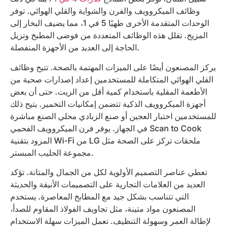
وظائف الميكروويف والفرن والشواية والقلي الهوائي. توفر
الوحدات المتقدمة الأخرى طهيًا 5 في 1، مما يضيف البخار إلى
المزيج. تقلل هذه الوظائف المتعددة من فوضى المطبخ وتزيل
الحاجة إلى العديد من الأجهزة المنفصلة.
يركز المصنعون أيضًا على الميزات المهتمة بالصحة. تتيح وظائف
القلي الهوائي المتكاملة للمستخدمين إعداد إصدارات صحية من
الأطعمة المقلية باستخدام كمية أقل من الزيت. حتى أن بعض
أجهزة الميكروويف الذكية تتضمن إمكانيات التخمير. يتيح ذلك
للمستخدمين اختبار العجين أو صنع الزبادي محلي الصنع مباشرة
في الجهاز. يوفر فرن الميكروويف الفحمي Scan to Cook
المزود بتقنية Wi-Fi من LG ملحقات تركز على الصحة مثل
مجموعة الحليب المبستر.
تعطي عناصر التصميم الأولوية لكل من الجمال والمتانة. تؤكد
العديد من العلامات التجارية على التصميمات الأنيقة والحديثة
التي تتناسب بشكل جيد مع المطابخ المعاصرة. يستخدم
المصنعون مواد متينة، مثل تجاويف الفولاذ المقاوم للصدأ،
لإطالة العمر وسهولة التنظيف. تعمل الميزات سهلة الاستخدام