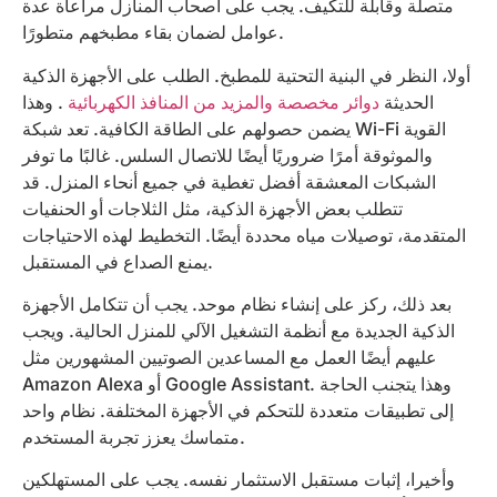
متصلة وقابلة للتكيف. يجب على أصحاب المنازل مراعاة عدة
عوامل لضمان بقاء مطبخهم متطورًا.
أولا، النظر في البنية التحتية للمطبخ. الطلب على الأجهزة الذكية
الحديثة
دوائر مخصصة والمزيد من المنافذ الكهربائية
. وهذا
يضمن حصولهم على الطاقة الكافية. تعد شبكة Wi-Fi القوية
والموثوقة أمرًا ضروريًا أيضًا للاتصال السلس. غالبًا ما توفر
الشبكات المعشقة أفضل تغطية في جميع أنحاء المنزل. قد
تتطلب بعض الأجهزة الذكية، مثل الثلاجات أو الحنفيات
المتقدمة، توصيلات مياه محددة أيضًا. التخطيط لهذه الاحتياجات
يمنع الصداع في المستقبل.
بعد ذلك، ركز على إنشاء نظام موحد. يجب أن تتكامل الأجهزة
الذكية الجديدة مع أنظمة التشغيل الآلي للمنزل الحالية. ويجب
عليهم أيضًا العمل مع المساعدين الصوتيين المشهورين مثل
Amazon Alexa أو Google Assistant. وهذا يتجنب الحاجة
إلى تطبيقات متعددة للتحكم في الأجهزة المختلفة. نظام واحد
متماسك يعزز تجربة المستخدم.
وأخيرا، إثبات مستقبل الاستثمار نفسه. يجب على المستهلكين