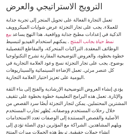
الترويج الاستراتيجي والعرض
تعمل التجارة الفعالة على تحويل المتجر إلى تجربة جذابة
للعملاء. يجب على تجار التجزئة عرض شوايات الميكروويف
الذكية في إعدادات مطبخ جذابة وواقعية. هذا النهج يساعد
بيع
نمط حياة بجانب المنتج
. يمكنهم استخدام الفيديو لتبسيط
الوظائف المعقدة. التراكبات المتحركة، والمقاطع التفصيلية
خطوة بخطوة، والعروض التوضيحية المقارنة تشرح التكنولوجيا
بوضوح. يجب على تجار التجزئة نسج وعود العلامة التجارية في
كل عنصر مرئي. تعمل الإضاءة السينمائية والسيناريوهات
اليومية على تعزيز اختيار العلامة التجارية.
يؤدي إنشاء العروض التوضيحية الإرشادية والفتح إلى بناء الثقة
والإثارة. تعمل هذه البرامج التعليمية خطوة بخطوة على تثقيف
المشترين المحتملين. يمكن لتجار التجزئة أيضًا سرد القصص من
خلال رحلات المستخدم ووصفاته. يُظهر تجارب المستخدم
الأصلية والقصص المستندة إلى الوصفات تعدد الاستخدامات
ويلهم المشاهدين. الشراكة مع المؤثرين ذوي الصلة تؤدي إلى
إنشاء حملات حقيقية. تربط هذه الحملات ميزات المنتج