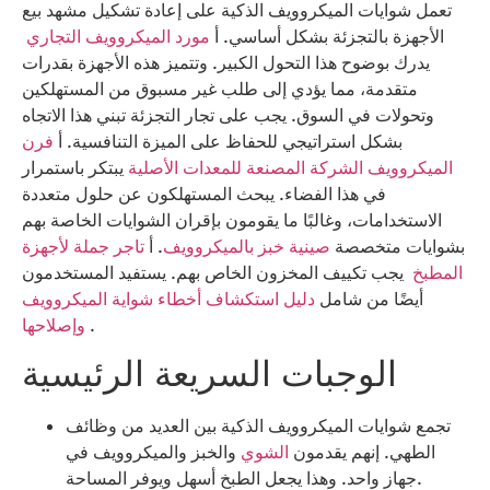
تعمل شوايات الميكروويف الذكية على إعادة تشكيل مشهد بيع
الأجهزة بالتجزئة بشكل أساسي. أ
مورد الميكروويف التجاري
يدرك بوضوح هذا التحول الكبير. وتتميز هذه الأجهزة بقدرات
متقدمة، مما يؤدي إلى طلب غير مسبوق من المستهلكين
وتحولات في السوق. يجب على تجار التجزئة تبني هذا الاتجاه
بشكل استراتيجي للحفاظ على الميزة التنافسية. أ
فرن
الميكروويف الشركة المصنعة للمعدات الأصلية
يبتكر باستمرار
في هذا الفضاء. يبحث المستهلكون عن حلول متعددة
الاستخدامات، وغالبًا ما يقومون بإقران الشوايات الخاصة بهم
بشوايات متخصصة
صينية خبز بالميكروويف
. أ
تاجر جملة لأجهزة
المطبخ
يجب تكييف المخزون الخاص بهم. يستفيد المستخدمون
أيضًا من شامل
دليل استكشاف أخطاء شواية الميكروويف
.
وإصلاحها
الوجبات السريعة الرئيسية
تجمع شوايات الميكروويف الذكية بين العديد من وظائف
الطهي. إنهم يقدمون
الشوي
والخبز والميكروويف في
جهاز واحد. وهذا يجعل الطبخ أسهل ويوفر المساحة.