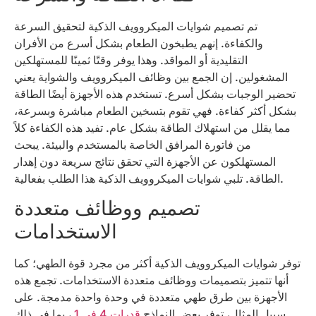
تم تصميم شوايات الميكروويف الذكية لتحقيق السرعة
والكفاءة. إنهم يطبخون الطعام بشكل أسرع من الأفران
التقليدية أو المواقد. وهذا يوفر وقتًا ثمينًا للمستهلكين
المشغولين. إن الجمع بين وظائف الميكروويف والشواية يعني
تحضير الوجبات بشكل أسرع. تستخدم هذه الأجهزة أيضًا الطاقة
بشكل أكثر كفاءة. فهي تقوم بتسخين الطعام مباشرة وبسرعة،
مما يقلل من استهلاك الطاقة بشكل عام. تفيد هذه الكفاءة كلاً
من فاتورة المرافق الخاصة بالمستخدم والبيئة. يبحث
المستهلكون عن الأجهزة التي تحقق نتائج سريعة دون إهدار
الطاقة. تلبي شوايات الميكروويف الذكية هذا الطلب بفعالية.
تصميم ووظائف متعددة
الاستخدامات
توفر شوايات الميكروويف الذكية أكثر من مجرد قوة الطهي؛ كما
أنها تتميز بتصميمات ووظائف متعددة الاستخدامات. تجمع هذه
الأجهزة بين طرق طهي متعددة في وحدة واحدة مدمجة. على
سبيل المثال، توفر بعض النماذج
قدرات 4 في 1
، بما في ذلك