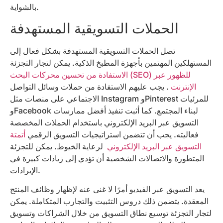
بالشواية.
الحملات التسويقية المستهدفة
تصل الحملات التسويقية المستهدفة بشكل فعال إلى
المستهلكين المهتمين بأجهزة المطبخ الذكية. يمكن لتجار التجزئة
الاستفادة من تحسين محركات البحث (SEO) للظهور عبر
الإنترنت
. يجب عليهم الاستفادة من حملات وسائل التواصل
الاجتماعي على منصات مثل Instagram وPinterest للمرئيات
وFacebook لبناء المجتمع. كما أثبت تنفيذ أفضل ممارسات
التسويق عبر البريد الإلكتروني باستخدام الحملات المخصصة
فعاليته. يجب أن تتضمن استراتيجيات التسويق الرقمي
أتمتة
التسويق عبر البريد الإلكتروني
لرعاية الخيوط. يمكن للتجزئة
المتطورة والاتصالات الشخصية أن تؤدي إلى زيادات كبيرة في
الإيرادات.
يعد التسويق عبر الفيديو أمرًا لا غنى عنه لإظهار وظائف المنتج
المعقدة. يتضمن ذلك دروس التثبيت والتجارب المتكاملة. يمكن
لتجار التجزئة توسيع نطاق التسويق من خلال الشراكات وتسويق