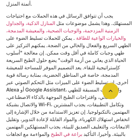
أتمتة المنزل.
يجب أن تتوافق الرسائل في هذه الحملات مع احتياجات
المستهلك. وهذا يشمل موضوعات مثل
المنازل الذكية، والجداول
الزمنية المزدحمة، والوجبات الصحية، والمعيشة المدمجة،
والخيارات الواعية للطاقة
. يمكن للحملات تسليط الضوء على
الطهي السريع والفعال والخالي من الضجة. يمكنهم التركيز على
طهي وجبات كاملة في أقل وقت ممكن. إن معالجة "أسلوب
الحياة الذي يعاني من أزمة الوقت" يضع حلول الطبخ السريعة
كإستراتيجية للبقاء. يعد التصميم الموفر للمساحة للمعيشة
المدمجة، خاصة في المناطق الحضرية، بمثابة رسالة قوية
أخرى. إن تسليط الضوء على الميزات مثل التحكم الصوتي عبر
Alexa أو Google Assistant، والإعدادات المسبقة للطهي
التلقائي، واقتراحات الطبخ الموجهة بالذكاء الاصطناعي،
والاتصال بشبكة Wi-Fi، وتكامل التطبيقات، يجذب المشترين
المهتمين بالتكنولوجيا. إن تعزيز الاستدامة من خلال الإشارة إلى
انخفاض استهلاك الكهرباء، والمواد القابلة لإعادة التدوير، وتقليل
الانبعاثات، والتغليف الصديق للبيئة، يجذب المستهلكين المهتمين
بالبيئة. وأخيرا، التأكيد
براعة في الطبخ
والمواءمة مع اتجاهات