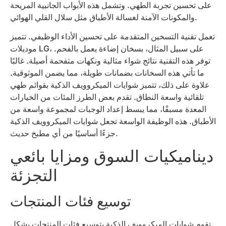
على تحسين تجربة الطهي. وتشمل هذه الأبواب الجانبية المريحة
والمكونات الآمنة لغسالة الأطباق مثل سلال القلي الهوائي.
تعمل تقنية التسخين المتقدمة على تحسين الأداء الوظيفي. تتميز
موديلات LG، على سبيل المثال، بسخان إضاءة يعمل بالفحم.
توفر هذه التقنية نتائج شواء مثالية ونكهات متفحمة أصيلة. غالبًا
ما تأتي هذه السخانات بضمانات طويلة، مما يضمن الموثوقية.
علاوة على ذلك، تتميز شوايات الميكروويف الذكية بقوائم طهي
تلقائية واسعة النطاق. تقدم بعض الطرز المئات من الخيارات
المعدة مسبقًا، مما يبسط إعداد الوجبات لمجموعة واسعة من
الأطباق. هذه الوظيفة الواسعة تجعل شوايات الميكروويف الذكية
جزءًا أساسيًا من أي مطبخ حديث.
ديناميكيات السوق ومزايا بائعي
التجزئة
توسيع فئات المنتجات
تقوم شوايات الميكروويف الذكية بتوسيع فئات المنتجات بشكل