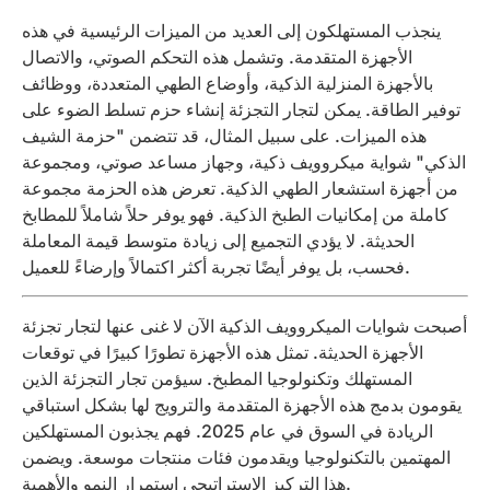
ينجذب المستهلكون إلى العديد من الميزات الرئيسية في هذه
الأجهزة المتقدمة. وتشمل هذه التحكم الصوتي، والاتصال
بالأجهزة المنزلية الذكية، وأوضاع الطهي المتعددة، ووظائف
توفير الطاقة. يمكن لتجار التجزئة إنشاء حزم تسلط الضوء على
هذه الميزات. على سبيل المثال، قد تتضمن "حزمة الشيف
الذكي" شواية ميكروويف ذكية، وجهاز مساعد صوتي، ومجموعة
من أجهزة استشعار الطهي الذكية. تعرض هذه الحزمة مجموعة
كاملة من إمكانيات الطبخ الذكية. فهو يوفر حلاً شاملاً للمطابخ
الحديثة. لا يؤدي التجميع إلى زيادة متوسط ​​قيمة المعاملة
فحسب، بل يوفر أيضًا تجربة أكثر اكتمالاً وإرضاءً للعميل.
أصبحت شوايات الميكروويف الذكية الآن لا غنى عنها لتجار تجزئة
الأجهزة الحديثة. تمثل هذه الأجهزة تطورًا كبيرًا في توقعات
المستهلك وتكنولوجيا المطبخ. سيؤمن تجار التجزئة الذين
يقومون بدمج هذه الأجهزة المتقدمة والترويج لها بشكل استباقي
الريادة في السوق في عام 2025. فهم يجذبون المستهلكين
المهتمين بالتكنولوجيا ويقدمون فئات منتجات موسعة. ويضمن
هذا التركيز الاستراتيجي استمرار النمو والأهمية.