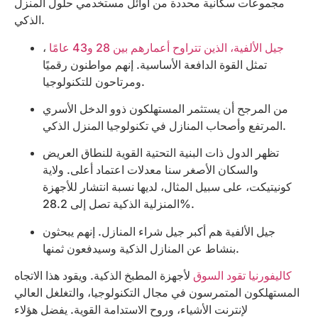
مجموعات سكانية محددة من أوائل مستخدمي حلول المنزل
الذكي.
جيل الألفية، الذين تتراوح أعمارهم بين 28 و43 عامًا
،
تمثل القوة الدافعة الأساسية. إنهم مواطنون رقميًا
ومرتاحون للتكنولوجيا.
من المرجح أن يستثمر المستهلكون ذوو الدخل الأسري
المرتفع وأصحاب المنازل في تكنولوجيا المنزل الذكي.
تظهر الدول ذات البنية التحتية القوية للنطاق العريض
والسكان الأصغر سنا معدلات اعتماد أعلى. ولاية
كونيتيكت، على سبيل المثال، لديها نسبة انتشار للأجهزة
المنزلية الذكية تصل إلى 28.2%.
جيل الألفية هم أكبر جيل شراء المنازل. إنهم يبحثون
بنشاط عن المنازل الذكية وسيدفعون ثمنها.
كاليفورنيا تقود السوق
لأجهزة المطبخ الذكية. ويقود هذا الاتجاه
المستهلكون المتمرسون في مجال التكنولوجيا، والتغلغل العالي
لإنترنت الأشياء، وروح الاستدامة القوية. يفضل هؤلاء