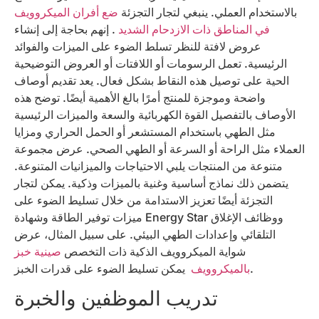
بالاستخدام العملي. ينبغي لتجار التجزئة
ضع أفران الميكروويف
في المناطق ذات الازدحام الشديد
. إنهم بحاجة إلى إنشاء
عروض لافتة للنظر تسلط الضوء على الميزات والفوائد
الرئيسية. تعمل الرسومات أو اللافتات أو العروض التوضيحية
الحية على توصيل هذه النقاط بشكل فعال. يعد تقديم أوصاف
واضحة وموجزة للمنتج أمرًا بالغ الأهمية أيضًا. توضح هذه
الأوصاف بالتفصيل القوة الكهربائية والسعة والميزات الرئيسية
مثل الطهي باستخدام المستشعر أو الحمل الحراري ومزايا
العملاء مثل الراحة أو السرعة أو الطهي الصحي. عرض مجموعة
متنوعة من المنتجات يلبي الاحتياجات والميزانيات المتنوعة.
يتضمن ذلك نماذج أساسية وغنية بالميزات وذكية. يمكن لتجار
التجزئة أيضًا تعزيز الاستدامة من خلال تسليط الضوء على
ميزات توفير الطاقة وشهادة Energy Star ووظائف الإغلاق
التلقائي وإعدادات الطهي البيئي. على سبيل المثال، عرض
شواية الميكروويف الذكية ذات التخصص
صينية خبز
يمكن تسليط الضوء على قدرات الخبز.
بالميكروويف
تدريب الموظفين والخبرة