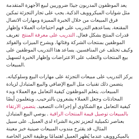
يعد الموظفون المدربون جيدًا ضروريين لبيع الأجهزة المتقدمة
مثل شوايات الميكروويف الذكية. يجب على تجار التجزئة تمكين
فرق المبيعات من خلال الخبرة المميزة ومهارات الاتصال
المقنعة. يساعدهم التدريب على فهم احتياجات العملاء وإظهار
قدرات المنتج بشكل فعال.
التدريب على معرفة المنتج
تعريف
الموظفين بمنتجات الشركة وفئاتها. ويشرح الميزات والفوائد
وكيف تختلف عن المنافسين. يساعد هذا التدريب الموظفين على
بيع المنتجات والتغلب على الاعتراضات وإظهار الخبرة لتسهيل
المبيعات.
يركز التدريب على مبيعات التجزئة على مهارات البيع وسلوكياته.
يتضمن ذلك تقنيات مثل البيع الإضافي والبيع المتبادل لزيادة
المبيعات. يتعلم الموظفون كيفية التعامل مع العملاء وبدء
المحادثات وجعل العملاء يشعرون بالترحيب. ويتعلمون أيضًا
كيفية التعامل مع الشكاوى أو إجراءات التصعيد.
يتضمن الارتقاء
بالمبيعات توصيل قيمة المنتجات الراقية
. يوصي البيع المتبادل
بعناصر تكميلية لتعزيز تجربة الشراء لدى العميل. على سبيل
المثال، قد يقترح مندوب المبيعات صينية خبز معينة
بالميكروويف عندما يُظهر العميل اهتمامًا بوظيفة الخبز الخاصة