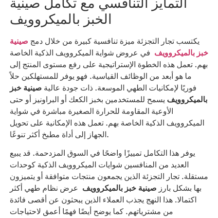
التمايز التنافسي مع تكامل صينية
الخبز بالميكروويف
يكتسب تجار التجزئة ميزة تنافسية كبيرة من خلال دمج
صينية
خبز بالميكروويف
في عروض شواية الميكروويف الذكية الخاصة
بهم. تعمل هذه الخطوة الإستراتيجية على رفع مستوى المنتج إلى
ما هو أبعد من الوظائف القياسية. فهو يوفر للمستهلكين حلاً
فوريًا لإمكانيات الطهي الموسعة. ذات جودة عالية
صينية خبز
بالميكروويف
يسمح للمستخدمين بخبز الكعك أو البراونيز أو حتى
الأوعية المقاومة للحرارة الصغيرة مباشرة في شواية
الميكروويف الذكية الخاصة بهم. تعمل هذه الإمكانية على تحويل
الجهاز إلى أداة مطبخ أكثر تنوعًا.
يوفر هذا التكامل تمييزًا واضحًا في السوق المزدحمة. قد يبيع
العديد من المنافسين شوايات الميكروويف الذكية كوحدات
مستقلة. تجار التجزئة الذين يجمعون منتجات متوافقة أو يتميزون
بها بشكل بارز
صينية خبز بالميكروويف
عرض نظام طهي أكثر
اكتمالا. هذا النهج يجذب العملاء الذين يبحثون عن أقصى فائدة
من مشترياتهم. كما يوضح أيضًا فهمًا أعمق لاحتياجات