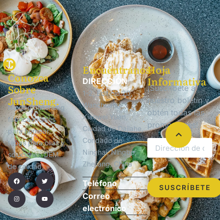
Encuéntranos
Hoja
Conozca
Informativa
DIRECCIÓN
Sobre
¡Suscríbete a
1-2, Edificio 20,
JunSheng.
nuestro boletín y
Wanchuang
Ningbo Junsheng
obtén todas las
Xiaowei Yuan,
fabrica moldes
promociones!
Ciudad de Dajiahe,
para hornear,
Condado de
tapas para ollas y
Ninghai, Ningbo,
soluciones OEM
Zhejiang, China
de calidad.
Teléfono
SUSCRÍBETE
Correo
electrónico