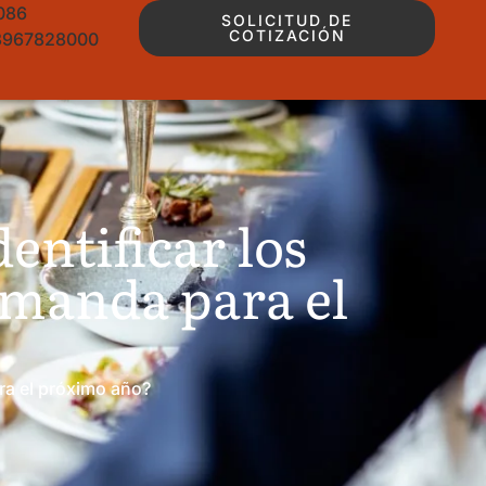
086
SOLICITUD DE
COTIZACIÓN
3967828000
entificar los
emanda para el
ra el próximo año?