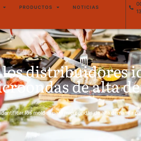
0
PRODUCTOS
NOTICIAS
1
s distribuidores id
croondas de alta d
identificar los moldes para microondas de alta demanda pa