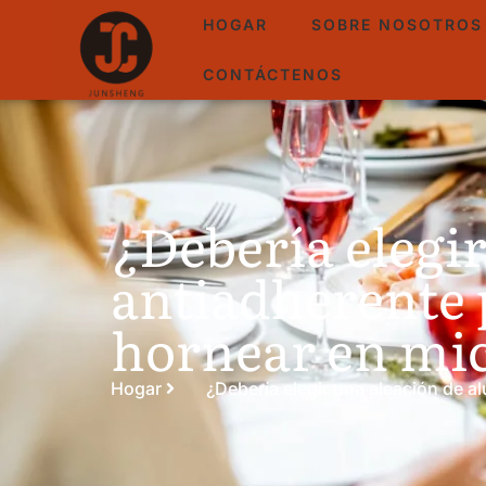
HOGAR
SOBRE NOSOTROS
CONTÁCTENOS
¿Debería elegi
antiadherente 
hornear en mi
Hogar
¿Debería elegir una aleación de 