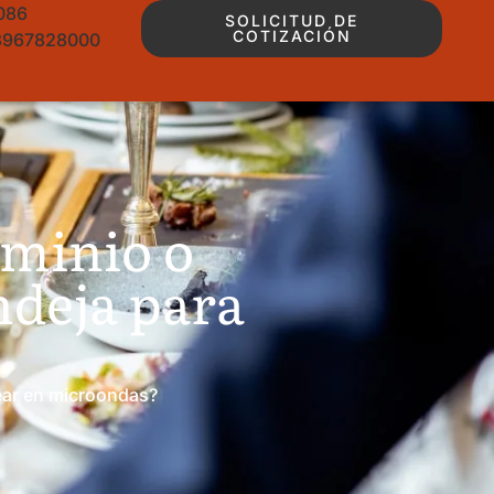
086
SOLICITUD DE
COTIZACIÓN
3967828000
uminio o
ndeja para
near en microondas?