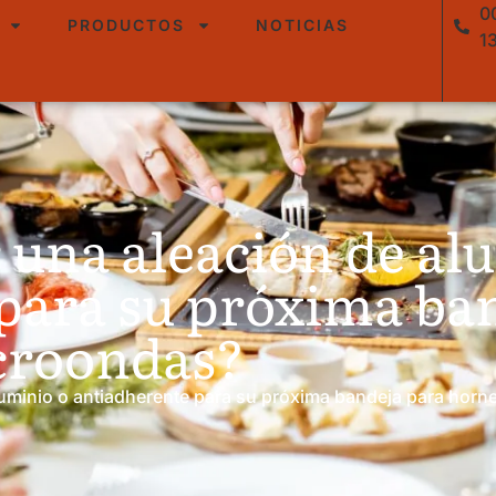
0
PRODUCTOS
NOTICIAS
1
r una aleación de al
para su próxima ba
croondas?
aluminio o antiadherente para su próxima bandeja para hor