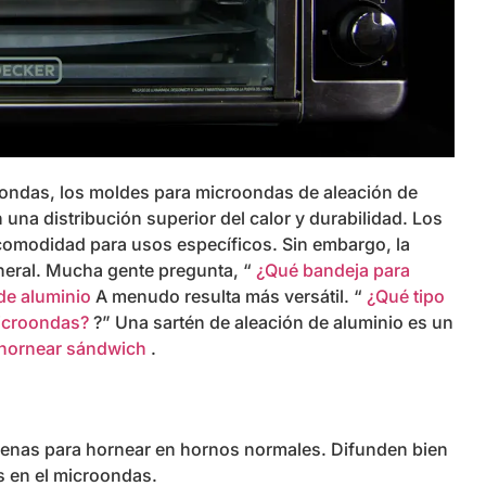
oondas, los moldes para microondas de aleación de
na distribución superior del calor y durabilidad. Los
omodidad para usos específicos. Sin embargo, la
neral. Mucha gente pregunta, “
¿Qué bandeja para
de aluminio
A menudo resulta más versátil. “
¿Qué tipo
 microondas?
?” Una sartén de aleación de aluminio es un
 hornear sándwich
.
uenas para hornear en hornos normales. Difunden bien
es en el microondas.