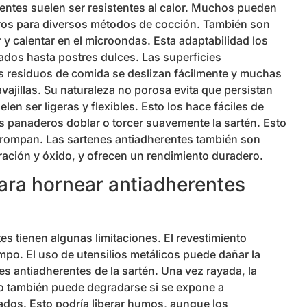
entes suelen ser resistentes al calor. Muchos pueden
uros para diversos métodos de cocción. También son
r y calentar en el microondas. Esta adaptabilidad los
ados hasta postres dulces. Las superficies
os residuos de comida se deslizan fácilmente y muchas
vajillas. Su naturaleza no porosa evita que persistan
en ser ligeras y flexibles. Esto los hace fáciles de
os panaderos doblar o torcer suavemente la sartén. Esto
e rompan. Las sartenes antiadherentes también son
ración y óxido, y ofrecen un rendimiento duradero.
ara hornear antiadherentes
es tienen algunas limitaciones. El revestimiento
empo. El uso de utensilios metálicos puede dañar la
es antiadherentes de la sartén. Una vez rayada, la
o también puede degradarse si se expone a
dos. Esto podría liberar humos, aunque los