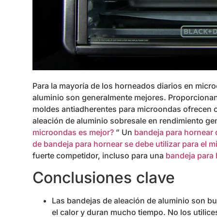
Para la mayoría de los horneados diarios en micr
aluminio son generalmente mejores. Proporcionan u
moldes antiadherentes para microondas ofrecen c
aleación de aluminio sobresale en rendimiento ge
microondas es mejor?
” Un
bandeja para hornear 
de bandeja para hornear se debe utilizar para el
fuerte competidor, incluso para una
bandeja para
Conclusiones clave
Las bandejas de aleación de aluminio son b
el calor y duran mucho tiempo. No los utilic