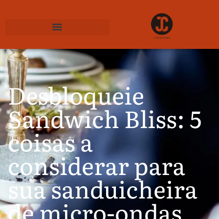
Desbloqueie
Sandwich Bliss: 5
coisas a
considerar para
sua sanduicheira
de micro-ondas