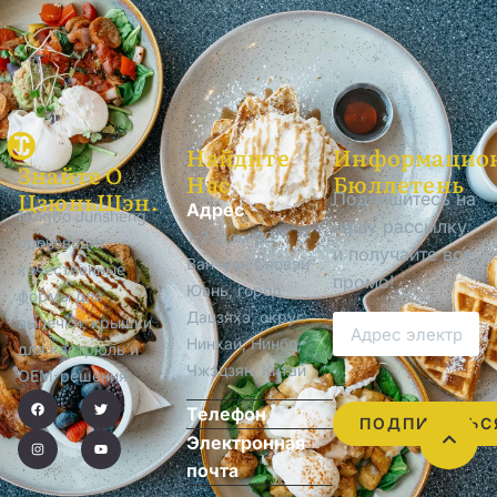
Найдите
Информацио
Знайте О
Нас
Бюллетень
ЦзюньШэн.
Подпишитесь на
Адрес
Ningbo Junsheng
нашу рассылку
1-2, дом 20,
производит
и получайте все
Ванчуан Сяовэй
качественные
промо!
Юань, город
формы для
Дацзяхэ, округ
выпечки, крышки
Нинхай, Нинбо,
для кастрюль и
Чжэцзян, Китай
OEM-решения.
Телефон
ПОДПИСАТЬС
Электронная
почта