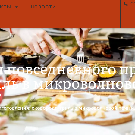
0
УКТЫ
НОВОСТИ
я повседневного п
иль в микроволнов
?
иготовления: сковорода-гриль в микроволновой печи 