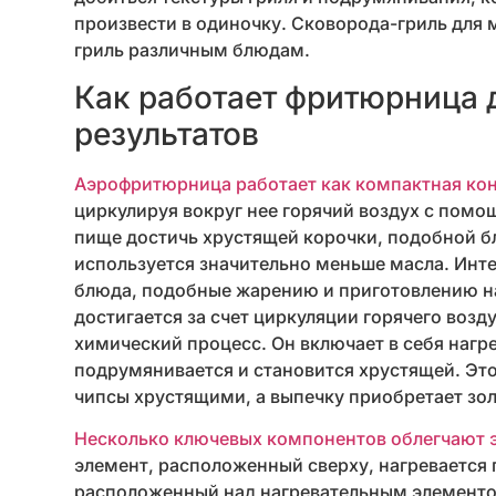
произвести в одиночку. Сковорода-гриль для
гриль различным блюдам.
Как работает фритюрница 
результатов
Аэрофритюрница работает как компактная ко
циркулируя вокруг нее горячий воздух с помо
пище достичь хрустящей корочки, подобной 
используется значительно меньше масла. Инт
блюда, подобные жарению и приготовлению н
достигается за счет циркуляции горячего возд
химический процесс. Он включает в себя нагре
подрумянивается и становится хрустящей. Это
чипсы хрустящими, а выпечку приобретает зо
Несколько ключевых компонентов облегчают э
элемент, расположенный сверху, нагревается 
расположенный над нагревательным элементом