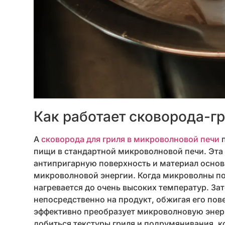
Как работает сковорода-г
A
сковорода для гриля в микроволновой печи
п
пищи в стандартной микроволновой печи. Эта
антипригарную поверхность и материал основ
микроволновой энергии. Когда микроволны по
нагревается до очень высоких температур. За
непосредственно на продукт, обжигая его пове
эффективно преобразует микроволновую энерг
добиться текстуры гриля и подрумянивания, 