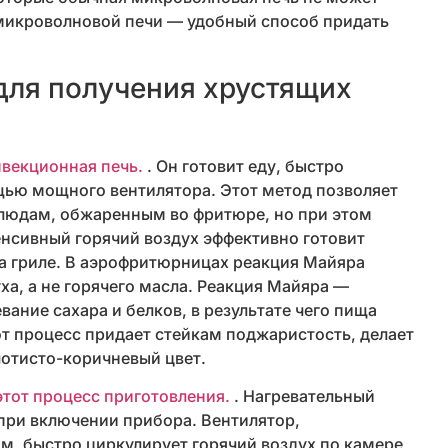
 микроволновой печи — удобный способ придать
для получения хрустящих
нвекционная печь.
. Он готовит еду, быстро
щью мощного вентилятора. Этот метод позволяет
блюдам, обжаренным во фритюре, но при этом
енсивный горячий воздух эффективно готовит
а гриле. В аэрофритюрницах реакция Майяра
уха, а не горячего масла. Реакция Майяра —
вание сахара и белков, в результате чего пища
т процесс придает стейкам поджаристость, делает
лотисто-коричневый цвет.
тот процесс приготовления.
. Нагревательный
при включении прибора. Вентилятор,
, быстро циркулирует горячий воздух по камере