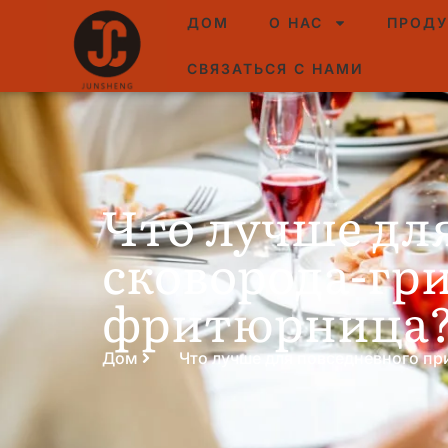
ДОМ
О НАС
ПРОД
СВЯЗАТЬСЯ С НАМИ
Что лучше дл
сковорода-гр
фритюрница
Дом
Что лучше для повседневного пр