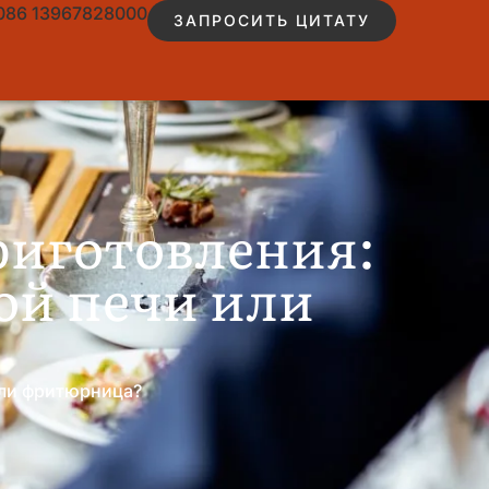
086 13967828000
ЗАПРОСИТЬ ЦИТАТУ
риготовления:
ой печи или
или фритюрница?