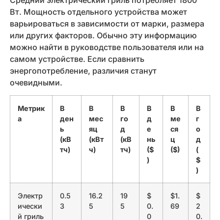
Вт. Мощность отдельного устройства может
варьироваться в зависимости от марки, размера
или других факторов. Обычно эту информацию
можно найти в руководстве пользователя или на
самом устройстве. Если сравнить
энергопотребление, различия станут
очевидными.
Метрик
В
В
В
В
В
В
а
ден
мес
го
д
ме
г
ь
яц
д
е
ся
о
(кВ
(кВт
(кВ
нь
ц
д
тч)
ч)
тч)
($
($)
(
)
$
)
Электр
0.5
16.2
19
$
$1.
$
ически
3
5
5
0.
69
2
й гриль
0
0.