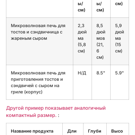
ы/
ы/
см)
см)
см)
Микроволновая печь для
2,3
8,5
5,9
тостов и сэндвичница с
дюй
дюй
дюй
жареным сыром
ма
мов
ма
(5,8
(21,
(15
см)
6
см)
см)
Микроволновая печь для
Н/Д
8.5"
5.9"
приготовления тостов и
сэндвичей с сыром на
гриле (корпус)
Другой пример показывает аналогичный
компактный размер.
:
Название продукта
Дли
Глуби
Высо