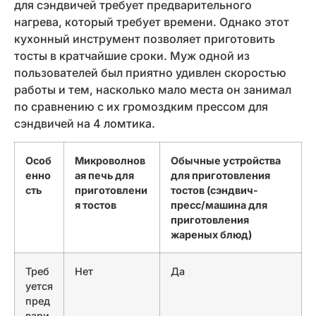
для сэндвичей требует предварительного
нагрева, который требует времени. Однако этот
кухонный инструмент позволяет приготовить
тосты в кратчайшие сроки. Муж одной из
пользователей был приятно удивлен скоростью
работы и тем, насколько мало места он занимал
по сравнению с их громоздким прессом для
сэндвичей на 4 ломтика.
Особ
Микроволнов
Обычные устройства
енно
ая печь для
для приготовления
сть
приготовлени
тостов (сэндвич-
я тостов
пресс/машина для
приготовления
жареных блюд)
Треб
Нет
Да
уется
пред
вари