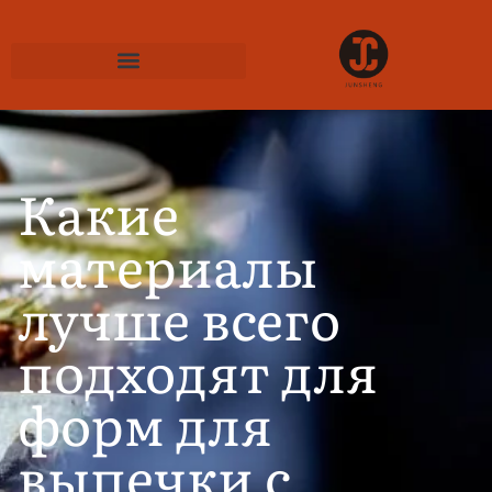
СВЯЗАТЬСЯ С НАМИ
Какие
материалы
лучше всего
подходят для
форм для
выпечки с