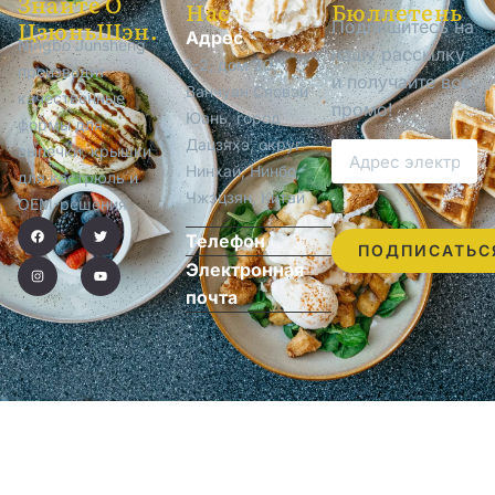
Знайте О
Нас
Бюллетень
ЦзюньШэн.
Подпишитесь на
Адрес
Ningbo Junsheng
нашу рассылку
1-2, дом 20,
производит
и получайте все
Ванчуан Сяовэй
качественные
промо!
Юань, город
формы для
Дацзяхэ, округ
выпечки, крышки
Нинхай, Нинбо,
для кастрюль и
Чжэцзян, Китай
OEM-решения.
Телефон
ПОДПИСАТЬС
Электронная
почта